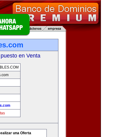
es.com
 puesto en Venta
BLES.COM
s.com
es.com
tas
ealizar una Oferta