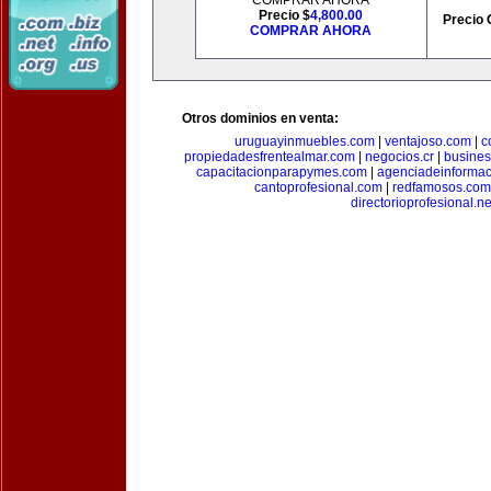
COMPRAR AHORA
Precio $
4,800.00
Precio 
COMPRAR AHORA
Otros dominios en venta:
uruguayinmuebles.com
|
ventajoso.com
|
c
propiedadesfrentealmar.com
|
negocios.cr
|
busines
capacitacionparapymes.com
|
agenciadeinforma
cantoprofesional.com
|
redfamosos.com
directorioprofesional.ne