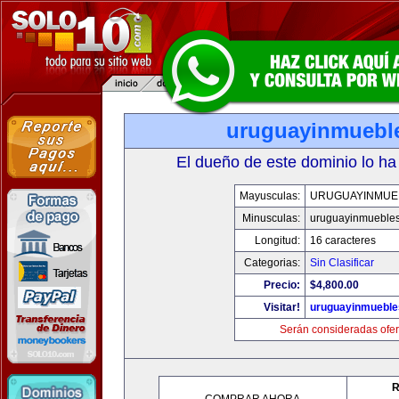
uruguayinmuebl
El dueño de este dominio lo ha
Mayusculas:
URUGUAYINMUE
Minusculas:
uruguayinmueble
Longitud:
16 caracteres
Categorias:
Sin Clasificar
Precio:
$4,800.00
Visitar!
uruguayinmuebl
Serán consideradas ofer
R