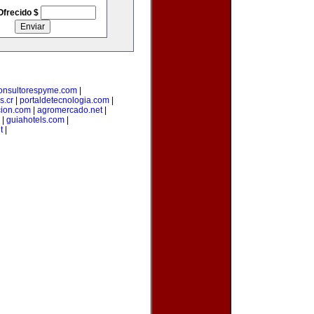
Ofrecido $
onsultorespyme.com
|
s.cr
|
portaldetecnologia.com
|
cion.com
|
agromercado.net
|
|
guiahotels.com
|
t
|