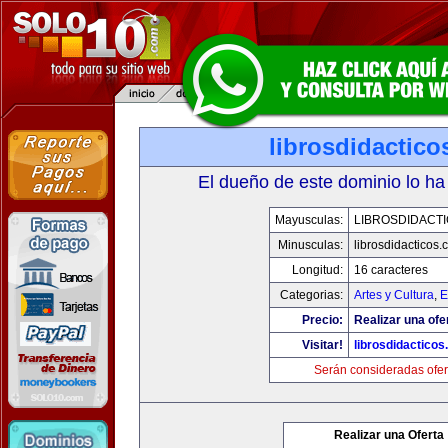
librosdidactic
El dueño de este dominio lo ha
Mayusculas:
LIBROSDIDACT
Minusculas:
librosdidacticos
Longitud:
16 caracteres
Categorias:
Artes y Cultura
,
E
Precio:
Realizar una ofe
Visitar!
librosdidactico
Serán consideradas ofer
Realizar una Oferta