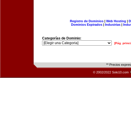
Registro de Dominios
|
Web Hosting
|
D
Dominios Expirados
|
Industrias
|
Indu
Categorías de Dominio:
[Pág. princi
** Precios expre
© 2002/2022 Solo10.com